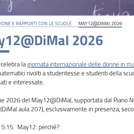
IONE E RAPPORTI CON LE SCUOLE
MAY12@DIMAI 2026
y12@DiMaI 2026
 celebra la
giornata internazionale delle donne in m
atematici rivolti a studentesse e studenti della scu
ati e interessate.
one 2026 del May12@DiMaI, supportata dal Piano Nazi
(DiMaI aula 207), esclusivamente in presenza, sec
15:15. May12: perché?