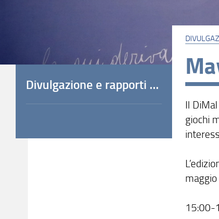
DIVULGAZ
Ma
Divulgazione e rapporti con le scuole
Il DiMaI
giochi m
interess
L’edizi
maggio 
15:00-