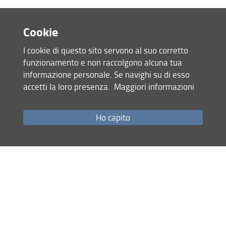
In caso di problemi contattare
segreteria(AT)dimai.unifi.it
Cookie
Condividi
I cookie di questo sito servono al suo corretto
funzionamento e non raccolgono alcuna tua
ultimo aggiornamento
informazione personale. Se navighi su di esso
23.04.2026
accetti la loro presenza.
Maggiori informazioni
Ho capito
Mappa del sito
RSS feed
Privacy
Note Legali
Accessibilità e usabilità
Monitoraggio
Area personale