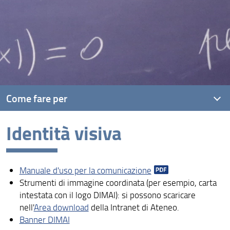
Come fare per
Identità visiva
Servizi amministrativi
Servizi informatici del Centro di Calcolo
Manuale d'uso per la comunicazione
Identità visiva
Strumenti di immagine coordinata (per esempio, carta
Attività di Public Engagement
intestata con il logo DIMAI): si possono scaricare
nell'
Area download
della Intranet di Ateneo
.
Vademecum sui servizi di Ateneo e di Dipartimento
Banner DIMAI