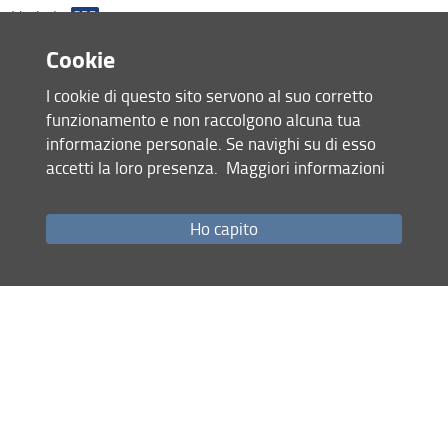
Organi
Verbale
Bandi e Avvisi
Cookie
Condividi
Biblioteca di Matematica
I cookie di questo sito servono al suo corretto
funzionamento e non raccolgono alcuna tua
ultimo aggiornamento
informazione personale. Se navighi su di esso
21.01.2021
accetti la loro presenza.
Maggiori informazioni
Ho capito
Mappa del sito
RSS feed
Privacy
Note Legali
Accessibilità e usabilità
Monitoraggio
Area personale