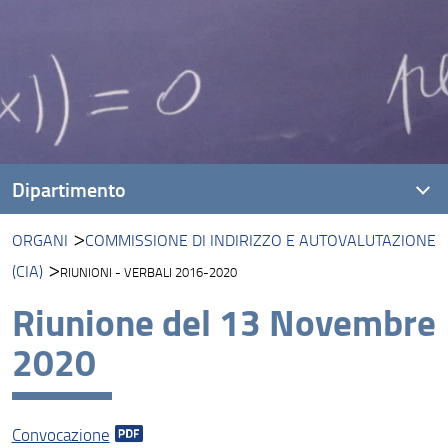
Dipartimento
ORGANI
COMMISSIONE DI INDIRIZZO E AUTOVALUTAZIONE
Presentazione DIMAI
(CIA)
RIUNIONI - VERBALI 2016-2020
Missione
Riunione del 13 Novembre
Visione
2020
Persone
Strutture e sedi
Convocazione