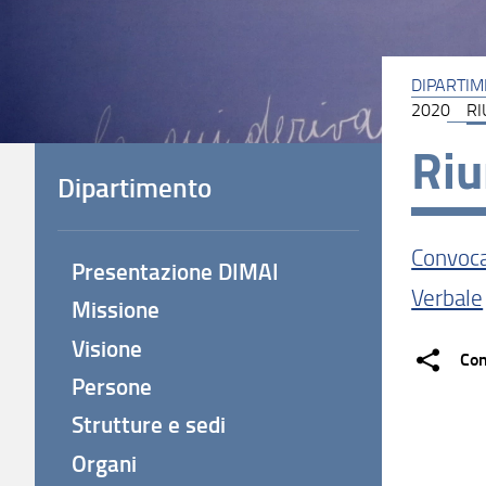
DIPARTI
2020
RI
Riu
Dipartimento
Convoc
Presentazione DIMAI
Verbale
Missione
Visione
Con
Persone
Strutture e sedi
Organi