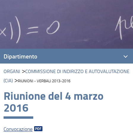
Dipartimento
ORGANI
COMMISSIONE DI INDIRIZZO E AUTOVALUTAZIONE
Presentazione DIMAI
(CIA)
RIUNIONI - VERBALI 2013-2016
Missione
Riunione del 4 marzo
Visione
2016
Persone
Strutture e sedi
Convocazione