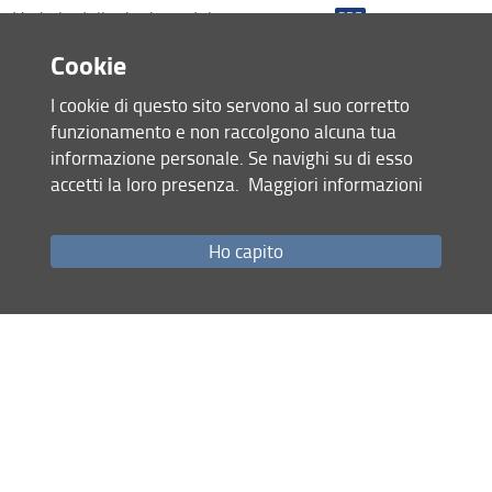
Organi
Verbale della riunione del 4 marzo 2016
Bandi e Avvisi
Cookie
Condividi
Biblioteca di Matematica
I cookie di questo sito servono al suo corretto
funzionamento e non raccolgono alcuna tua
ultimo aggiornamento
informazione personale. Se navighi su di esso
21.01.2021
accetti la loro presenza.
Maggiori informazioni
Ho capito
Mappa del sito
RSS feed
Privacy
Note Legali
Accessibilità e usabilità
Monitoraggio
Area personale