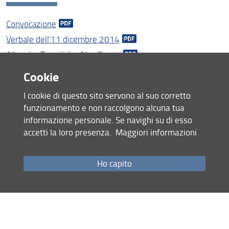
Strutture e sedi
Convocazione
Organi
Verbale dell'11 dicembre 2014
Allegato: Tematiche Alg_Geom
Bandi e Avvisi
Allegato: Tematiche Analisi
Cookie
Biblioteca di Matematica
Allegato: Tematiche FisMat_AnNum
I cookie di questo sito servono al suo corretto
funzionamento e non raccolgono alcuna tua
Condividi
informazione personale. Se navighi su di esso
accetti la loro presenza.
Maggiori informazioni
ultimo aggiornamento
21.01.2021
Ho capito
Mappa del sito
RSS feed