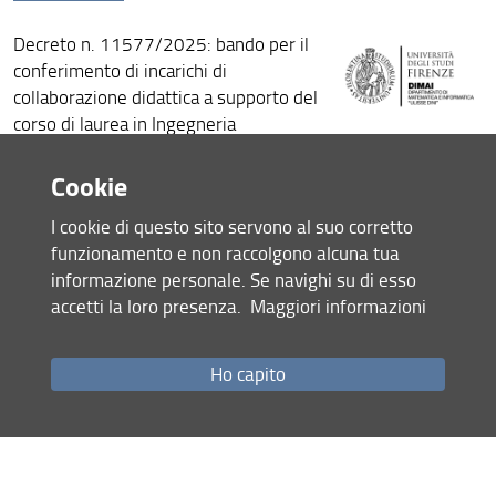
Decreto n. 11577/2025: bando per il
conferimento di incarichi di
collaborazione didattica a supporto del
corso di laurea in Ingegneria
ambientale e del corso di laurea in
Ingegneria elettronica A.A.
Cookie
2025/2026
I cookie di questo sito servono al suo corretto
Bando
funzionamento e non raccolgono alcuna tua
Allegato: facsimile domanda di
informazione personale. Se navighi su di esso
partecipazione
accetti la loro presenza.
Maggiori informazioni
07 Ottobre 2025 (
Archiviata
)
Ho capito
Condividi
Mappa del sito
RSS feed