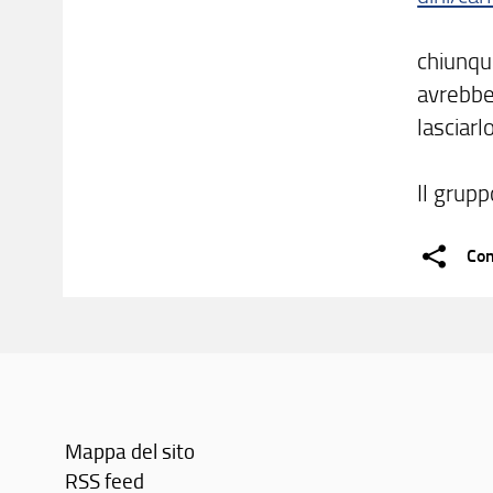
chiunqu
avrebbe
lasciarl
Il grupp
Con
Mappa del sito
RSS feed