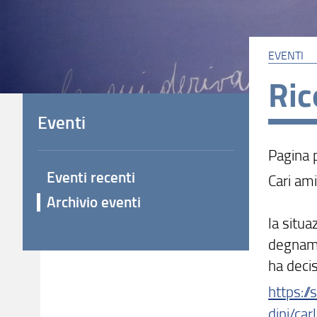
EVENTI
Ric
Eventi
Pagina p
Eventi recenti
Cari ami
Archivio eventi
la situa
degname
ha deci
https://
dini/ca