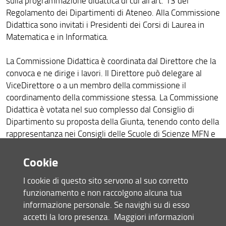
sulla programmazione didattica di cui all'art. 13 del
Regolamento dei Dipartimenti di Ateneo. Alla Commissione
Didattica sono invitati i Presidenti dei Corsi di Laurea in
Matematica e in Informatica.
La Commissione Didattica è coordinata dal Direttore che la
convoca e ne dirige i lavori. Il Direttore può delegare al
ViceDirettore o a un membro della commissione il
coordinamento della commissione stessa. La Commissione
Didattica è votata nel suo complesso dal Consiglio di
Dipartimento su proposta della Giunta, tenendo conto della
rappresentanza nei Consigli delle Scuole di Scienze MFN e
di Ingegneria. La Giunta terrà conto nella proposta della
Commissione didattica della giusta rappresentanza dei
Cookie
diversi settori scientifici disciplinari.
I cookie di questo sito servono al suo corretto
funzionamento e non raccolgono alcuna tua
Per gli aspetti relativi alla valutazione dell'attività didattica
informazione personale. Se navighi su di esso
e alla sua programmazione generale, la
accetti la loro presenza.
Maggiori informazioni
Commissione didattica chiede la partecipazione di un