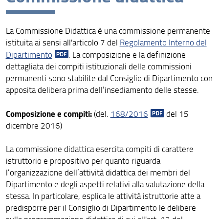
Visione
La Commissione Didattica è una commissione permanente
Persone
istituita ai sensi all'articolo 7 del
Regolamento Interno del
Dipartimento
. La composizione e la definizione
Strutture e sedi
dettagliata dei compiti istituzionali delle commissioni
Organi
permanenti sono stabilite dal Consiglio di Dipartimento con
apposita delibera prima dell’insediamento delle stesse.
Bandi e Avvisi
Composizione e compiti:
(del.
168/2016
del 15
Biblioteca di Matematica
dicembre 2016)
La commissione didattica esercita compiti di carattere
istruttorio e propositivo per quanto riguarda
l’organizzazione dell’attività didattica dei membri del
Dipartimento e degli aspetti relativi alla valutazione della
stessa. In particolare, esplica le attività istruttorie atte a
predisporre per il Consiglio di Dipartimento le delibere