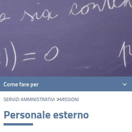
Come fare per
SERVIZI AMMINISTRATIVI
MISSIONI
Servizi amministrativi
Personale esterno
Servizi informatici del Centro di Calcolo
Identità visiva