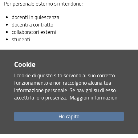
Per personale esterno si intendono:
Attività di Public Engagement
docenti in quiescenza
Vademecum sui servizi di Ateneo e di Dipartimento
docenti a contratto
collaboratori esterni
studenti
Richiesta di autorizzazione missione
Cookie
Richiesta di rimborso spese
(versione italiana)
Richiesta di rimborso
(English version)
I cookie di questo sito servono al suo corretto
funzionamento e non raccolgono alcuna tua
informazione personale. Se navighi su di esso
Condividi
accetti la loro presenza.
Maggiori informazioni
ultimo aggiornamento
Ho capito
03.12.2024