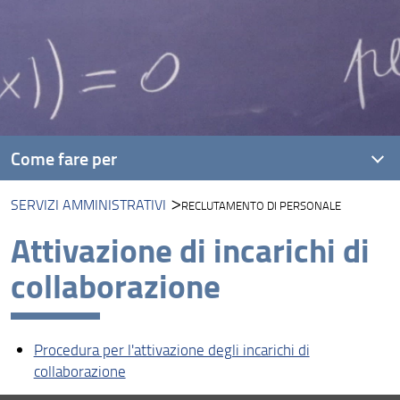
Come fare per
SERVIZI AMMINISTRATIVI
RECLUTAMENTO DI PERSONALE
Servizi amministrativi
Attivazione di incarichi di
Servizi informatici del Centro di Calcolo
collaborazione
Identità visiva
Attività di Public Engagement
Procedura per l'attivazione degli incarichi di
Vademecum sui servizi di Ateneo e di Dipartimento
collaborazione