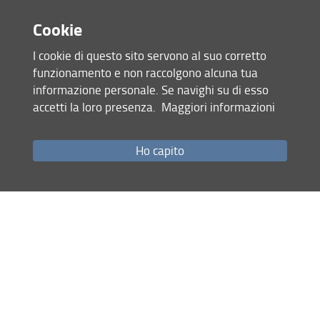
Cookie
Condividi
I cookie di questo sito servono al suo corretto
ultimo aggiornamento
funzionamento e non raccolgono alcuna tua
22.07.2025
informazione personale. Se navighi su di esso
accetti la loro presenza.
Maggiori informazioni
Mappa del sito
Ho capito
RSS feed
Privacy
Note Legali
Accessibilità e usabilità
Monitoraggio
Area personale