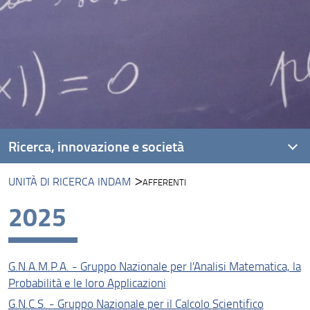
Ricerca, innovazione e società
UNITÀ DI RICERCA INDAM
AFFERENTI
Settori Disciplinari
2025
Dottorato
Assegni di ricerca
G.N.A.M.P.A. - Gruppo Nazionale per l'Analisi Matematica, la
Borsisti di ricerca
Probabilità e le loro Applicazioni
Progetti di ricerca
G.N.C.S. - Gruppo Nazionale per il Calcolo Scientifico