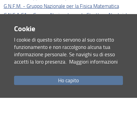
G.N.F.M. - Gruppo Nazionale per la Fisica Matematica
Unità di Ricerca INdAM
G.N.S.A.GA. - Gruppo Nazionale per le Strutture Algebriche,
Iniziative pubbliche
Geometriche e le loro Applicazioni
Cookie
Condividi
I cookie di questo sito servono al suo corretto
funzionamento e non raccolgono alcuna tua
informazione personale. Se navighi su di esso
ultimo aggiornamento
accetti la loro presenza.
Maggiori informazioni
23.05.2025
Ho capito
Mappa del sito
RSS feed
Privacy
Note Legali
Accessibilità e usabilità
Monitoraggio