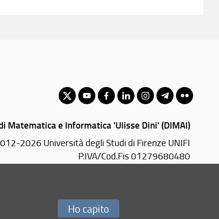
i Matematica e Informatica 'Ulisse Dini' (DIMAI)
012-2026 Università degli Studi di Firenze UNIFI
P.IVA/Cod.Fis 01279680480
Viale Morgagni, 67/a - 50134 Firenze (FI)
PEC:
dimai(AT)pec.unifi.it
Ho capito