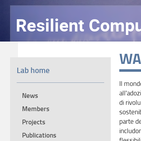
Resilient Compu
WA
Lab home
Il mondo
all'ado
News
di rivol
Members
sostenib
parte de
Projects
includon
Publications
flessibi