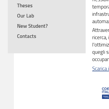
Theses
tempora
infrastr
Our Lab
automa
New Student?
Attraver
Contacts
ricerca,
l'ottimi
quegli s
occupan
Scarica 