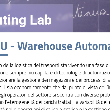
ting Lab
U - Warehouse Automa
 della logistica dei trasporti sta vivendo una fase d
zione sempre più capillare di tecnologie di automa
uzionare la gestione dei magazzini e dei processi di s
ili, sia economicamente che dal punto di vista dell’
gli operatori del settore si scontra con diverse probl
o l'eterogeneità dei carichi trattati, la variabilità de
lità nelle operazioni di carico e scarico e la gestione