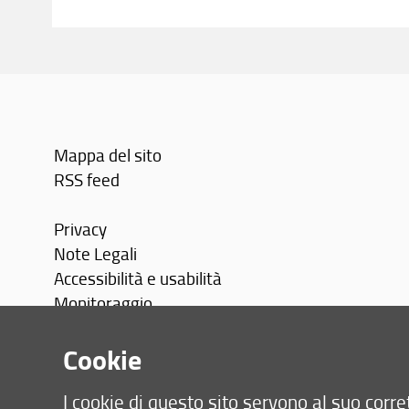
Con
Mappa del sito
RSS feed
Privacy
Note Legali
Accessibilità e usabilità
Monitoraggio
Area personale
Cookie
I cookie di questo sito servono al suo cor