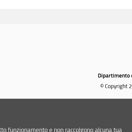
dividi
Dipartimento d
© Copyright 2
retto funzionamento e non raccolgono alcuna tua