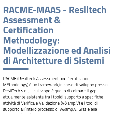
RACME-MAAS - Resiltech
News
Assessment &
Members
Certification
Projects
Methodology:
Publications
Modellizzazione ed Analisi
di Architetture di Sistemi
Theses
Our Lab
RACME (Resiltech Assessment and Certification
New Student?
MEthodology) è un framework,in corso di sviluppo presso
ResilTech s.r.l., il cui scopo è quello di colmare il gap
Contacts
attualmente esistente tra i tooldi supporto a specifiche
attività di Verifica e Validazione (V&amp;V) e i tool di
supporto all’intero processo di V&amp;V. Grazie alla