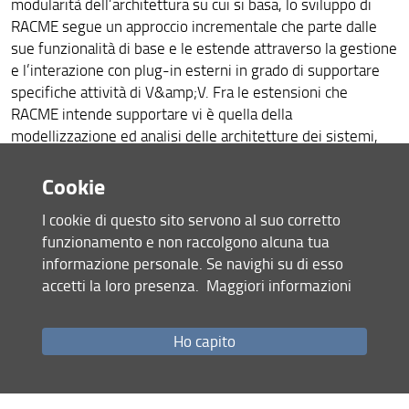
modularità dell’architettura su cui si basa, lo sviluppo di
RACME segue un approccio incrementale che parte dalle
sue funzionalità di base e le estende attraverso la gestione
e l’interazione con plug-in esterni in grado di supportare
specifiche attività di V&amp;V. Fra le estensioni che
RACME intende supportare vi è quella della
modellizzazione ed analisi delle architetture dei sistemi,
che è alla base delle attività di V&amp;V. Il progetto
RACME-MAAS intende proprio progettare
Cookie
quest’estensione chiave di RACME, ovvero la
I cookie di questo sito servono al suo corretto
modellizzazione ed analisi di architetture di sistemi.
funzionamento e non raccolgono alcuna tua
Tale obiettivo dovrebbe consentire di migliorare
informazione personale. Se navighi su di esso
significativamente le metodologie e i processi aziendali.
accetti la loro presenza.
Maggiori informazioni
Fra i principali vantaggi attesi:
Ottimizzazione dei costi. Si ipotizza che l’estensione
Ho capito
RACME:MAAS
porti ad una diminuzione dei costi di
progettazione e verifica stimabili in circa il 20%. Tale
diminuzione è direttamente correlata sia alla