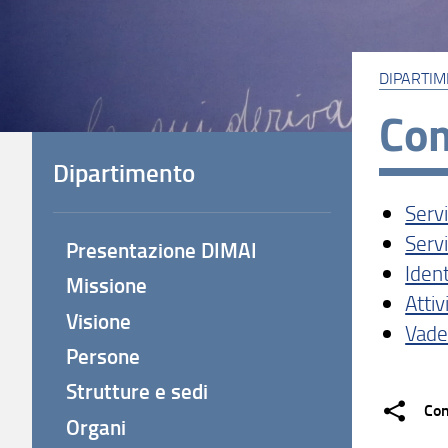
DIPARTI
Com
Dipartimento
Servi
Servi
Presentazione DIMAI
Ident
Missione
Atti
Visione
Vade
Persone
Strutture e sedi
Con
Organi