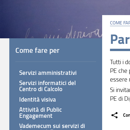
COME FA
Par
Come fare per
Tutti i 
PE che p
Servizi amministrativi
essere n
Servizi informatici del
Centro di Calcolo
Si invit
PE di Di
Identità visiva
Attività di Public
Engagement
Con
Vademecum sui servizi di