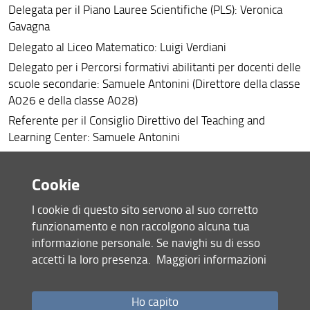
Delegata per il Piano Lauree Scientifiche (PLS): Veronica
Gavagna
Delegato al Liceo Matematico: Luigi Verdiani
Delegato per i Percorsi formativi abilitanti per docenti delle
scuole secondarie: Samuele Antonini (Direttore della classe
A026 e della classe A028)
Referente per il Consiglio Direttivo del Teaching and
Learning Center: Samuele Antonini
Responsabili per le prove di ammissione INdAM: Elisa
Francini, Francesco Fumagalli
Cookie
I cookie di questo sito servono al suo corretto
Trasferimento tecnologico
funzionamento e non raccolgono alcuna tua
Delegato al Trasferimento Tecnologico: Lorenzo Fusi
informazione personale. Se navighi su di esso
Delegato per lo Sportello Matematico: Lorenzo Fusi
accetti la loro presenza.
Maggiori informazioni
Delegato per HPC (High Performance Computing): Luigi
Brugnano
Ho capito