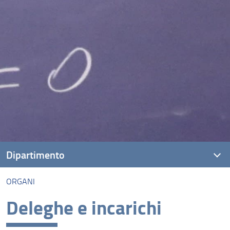
Dipartimento
ORGANI
Presentazione DIMAI
Deleghe e incarichi
Missione
Visione