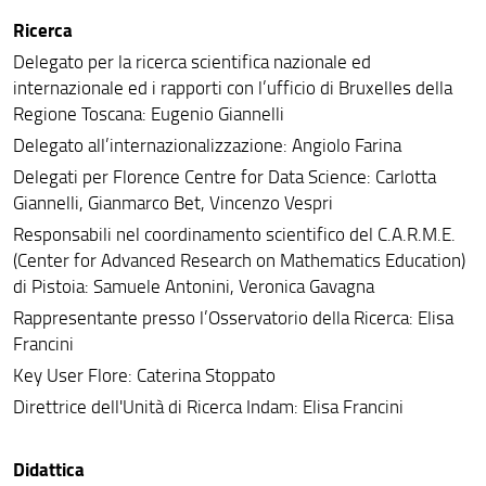
Ricerca
Persone
Delegato per la ricerca scientifica nazionale ed
Strutture e sedi
internazionale ed i rapporti con l’ufficio di Bruxelles della
Regione Toscana: Eugenio Giannelli
Organi
Delegato all’internazionalizzazione: Angiolo Farina
Bandi e Avvisi
Delegati per Florence Centre for Data Science: Carlotta
Giannelli, Gianmarco Bet, Vincenzo Vespri
Biblioteca di Matematica
Responsabili nel coordinamento scientifico del C.A.R.M.E.
(Center for Advanced Research on Mathematics Education)
di Pistoia: Samuele Antonini, Veronica Gavagna
Rappresentante presso l’Osservatorio della Ricerca: Elisa
Francini
Key User Flore: Caterina Stoppato
Direttrice dell'Unità di Ricerca Indam: Elisa Francini
Didattica