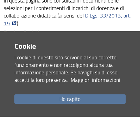
In questa pagina sono consultabili i documenti delle
Strutture e sedi
selezioni per i conferimenti di incarichi di docenza e di
collaborazione didattica (ai sensi del
D.Lgs. 33/2013, art.
Organi
19
)
Bando e Avvisi in corso
Bandi e Avvisi
Archivio Bandi e Avvisi
Cookie
Biblioteca di Matematica
I cookie di questo sito servono al suo corretto
funzionamento e non raccolgono alcuna tua
Condividi
informazione personale. Se navighi su di esso
accetti la loro presenza.
Maggiori informazioni
ultimo aggiornamento
03.04.2026
Ho capito
Mappa del sito
RSS feed