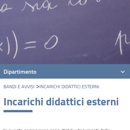
Dipartimento
BANDI E AVVISI
INCARICHI DIDATTICI ESTERNI
Presentazione DIMAI
Incarichi didattici esterni
Missione
Visione
Persone