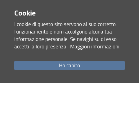
Cookie
Iniziative pubbliche
Condividi
I cookie di questo sito servono al suo corretto
ultimo aggiornamento
funzionamento e non raccolgono alcuna tua
16.04.2025
informazione personale. Se navighi su di esso
accetti la loro presenza.
Maggiori informazioni
Mappa del sito
Ho capito
RSS feed
Privacy
Note Legali
Accessibilità e usabilità
Monitoraggio
Area personale