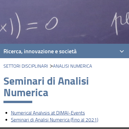
Ricerca, innovazione e società
SETTORI DISCIPLINARI
ANALISI NUMERICA
Settori Disciplinari
Seminari di Analisi
Dottorato
Numerica
Assegni di ricerca
Borsisti di ricerca
Numerical Analysis at DIMAI-Events
Progetti di ricerca
Seminari di Analisi Numerica (fino al 2021)
Unità di Ricerca INdAM