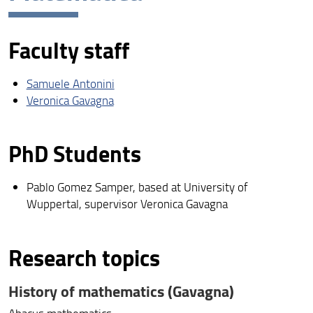
Borsisti di ricerca
Faculty staff
Progetti di ricerca
Unità di Ricerca INdAM
Samuele Antonini
Veronica Gavagna
Iniziative pubbliche
PhD Students
Pablo Gomez Samper, based at University of
Wuppertal, supervisor Veronica Gavagna
Research topics
History of mathematics (Gavagna)