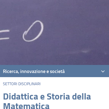
Ricerca, innovazione e società
SETTORI DISCIPLINARI
Settori Disciplinari
Didattica e Storia della
Dottorato
Matematica
Assegni di ricerca