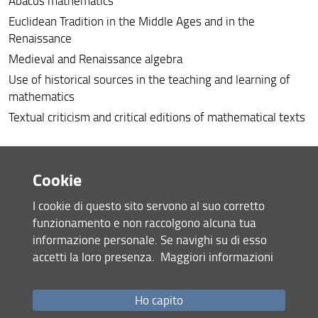
Abacus mathematics
Euclidean Tradition in the Middle Ages and in the
Renaissance
Medieval and Renaissance algebra
Use of historical sources in the teaching and learning of
mathematics
Textual criticism and critical editions of mathematical texts
Mathematics Education (Antonini)
Cookie
Argumentation and Proof
I cookie di questo sito servono al suo corretto
Open-Ended Problems in mathematics teaching and
funzionamento e non raccolgono alcuna tua
learning
informazione personale. Se navighi su di esso
Mathematical thinking and conceptualization
accetti la loro presenza.
Maggiori informazioni
Intuitive and formal knowledge in mathematics education
Artifacts in mathematics teaching and learning
Ho capito