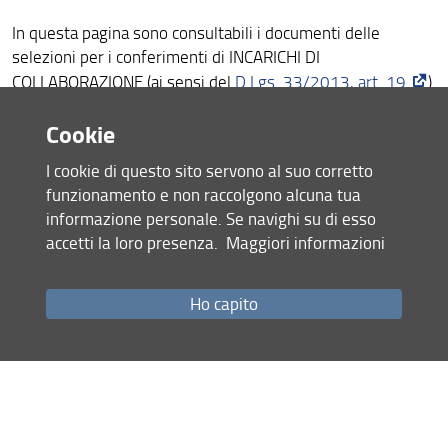
Strutture e sedi
In questa pagina sono consultabili i documenti delle
Organi
selezioni per i conferimenti di INCARICHI DI
COLLABORAZIONE (ai sensi del
D.Lgs. 33/2013, art. 19
)
Bandi e Avvisi
Bandi e Avvisi in corso
Cookie
Archivio Bandi e Avvisi
Biblioteca di Matematica
I cookie di questo sito servono al suo corretto
Condividi
funzionamento e non raccolgono alcuna tua
informazione personale. Se navighi su di esso
accetti la loro presenza.
Maggiori informazioni
ultimo aggiornamento
12.02.2026
Ho capito
Mappa del sito
RSS feed
Privacy