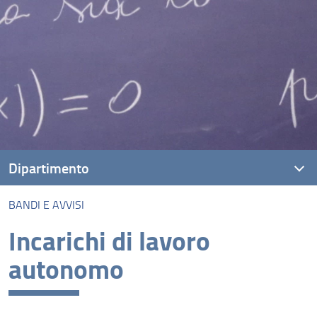
Dipartimento
BANDI E AVVISI
Presentazione DIMAI
Incarichi di lavoro
Missione
autonomo
Visione
Persone