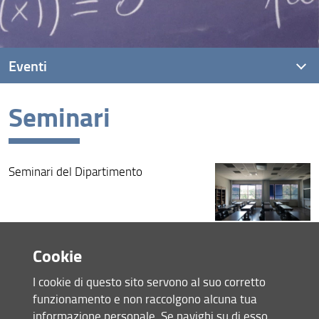
Eventi
Seminari
Eventi recenti
Archivio eventi
Seminari del Dipartimento
Consulta la pagina dedicata (URL)
Cookie
Condividi
I cookie di questo sito servono al suo corretto
funzionamento e non raccolgono alcuna tua
Mappa del sito
informazione personale. Se navighi su di esso