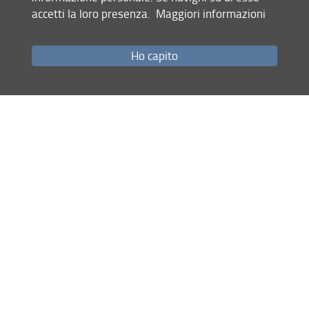
RSS feed
accetti la loro presenza.
Maggiori informazioni
Privacy
Ho capito
Note Legali
Accessibilità e usabilità
Monitoraggio
Area personale
Dipartimento di Matematica e Informatica 'Ulisse Dini' (DIMAI)
© Copyright 2012-2026 Università degli Studi di Firenze UNIFI
P.IVA/Cod.Fis 01279680480
Viale Morgagni, 67/a - 50134 Firenze (FI)