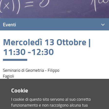
Eventi
Mercoledì 13 Ottobre |
Eventi recenti
11:30 -12:30
Archivio eventi
Seminario di Geometria - Filippo
Fagioli
Aula Tricerri
Cookie
Condividi
I cookie di questo sito servono al suo corretto
funzionamento e non raccolgono alcuna tua