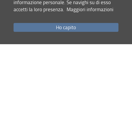
informazione personale. Se navighi su di esso
Mappa del sito
accetti la loro presenza.
Maggiori informazioni
RSS feed
Privacy
Ho capito
Note Legali
Accessibilità e usabilità
Monitoraggio
Area personale
Dipartimento di Matematica e Informatica 'Ulisse Dini' (DIMAI)
© Copyright 2012-2026 Università degli Studi di Firenze UNIFI
P.IVA/Cod.Fis 01279680480