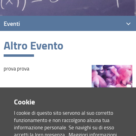
Eventi
Altro Evento
Eventi recenti
Archivio eventi
prova prova
Cookie
Condividi
I cookie di questo sito servono al suo corretto
funzionamento e non raccolgono alcuna tua
Mappa del sito
informazione personale. Se navighi su di esso
RSS feed
accetti la loro presenza.
Maggiori informazioni